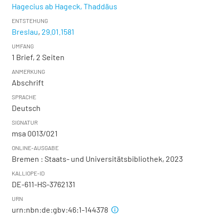
Hagecius ab Hageck, Thaddäus
ENTSTEHUNG
Breslau
,
29.01.1581
UMFANG
1 Brief, 2 Seiten
ANMERKUNG
Abschrift
SPRACHE
Deutsch
SIGNATUR
msa 0013/021
ONLINE-AUSGABE
Bremen : Staats- und Universitätsbibliothek, 2023
KALLIOPE-ID
DE-611-HS-3762131
URN
urn:nbn:de:gbv:46:1-144378