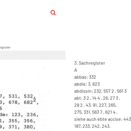
egister
3
.
Sachregister
A
abbas
:
332
abdie
:
3
,
623
abdissin
:
232
,
557
2
,
561
3
abt
:
3
2
,
14
4
,
26
,
27
3
,
28
2
,
43
,
91
,
227
,
265
,
275
,
331
,
563
7
,
621
4
,
siehe
auch
ebte
accise
:
443
187
,
233
,
242
,
243
,