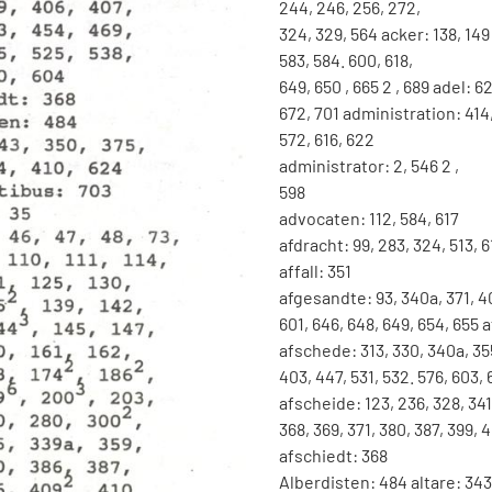
244
,
246
,
256
,
272
,
324
,
329
,
564
acker
:
138
,
149
583
,
584
.
600
,
618
,
649
,
650
,
665
2
,
689
adel
:
62
672
,
701
administration
:
414
572
,
616
,
622
administrator
:
2
,
546
2
,
598
advocaten
:
112
,
584
,
617
afdracht
:
99
,
283
,
324
,
513
,
6
affall
:
351
afgesandte
:
93
,
340a
,
371
,
4
601
,
646
,
648
,
649
,
654
,
655
a
afschede
:
313
,
330
,
340a
,
35
403
,
447
,
531
,
532
.
576
,
603
,
afscheide
:
123
,
236
,
328
,
341
368
,
369
,
371
,
380
,
387
,
399
,
4
afschiedt
:
368
Alberdisten
:
484
altare
:
343