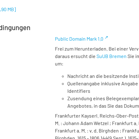
1,90 MB
]
dingungen
Public Domain Mark 1.0
Frei zum Herunterladen. Bei einer Ver
daraus ersucht die
SuUB Bremen
Sie i
um:
Nachricht an die besitzende Insti
Quellenangabe inklusive Angabe 
Identifiers
Zusendung eines Belegexemplares
Angebotes, in das Sie das Doku
Frankfurter Kayserl. Reichs-Ober-Post-
M. : Johann Adam Wetzel ; Frankfurt a. M
Frankfurt a. M. : v. d. Birghden ; Frankf
Birghden, 1615 - 1806,144(9.Sept.), 1615