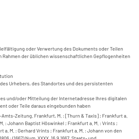
vielfältigung oder Verwertung des Dokuments oder Teilen
m Rahmen der üblichen wissenschaftlichen Gepflogenheiten
tution
des Urhebers, des Standortes und des persistenten
 und/oder Mitteilung der Internetadresse Ihres digitalen
ment oder Teile daraus eingebunden haben
Amts-Zeitung. Frankfurt, M. : [Thurn & Taxis] ; Frankfurt a.
. : Johann Baptist Höswinkel ; Frankfurt a. M. : Vrints ;
urt a. M. : Gerhard Vrints ; Frankfurt a. M. : Johann von den
-1806 : (1667) Num. XXXX. 16.9.1667. Staats- und