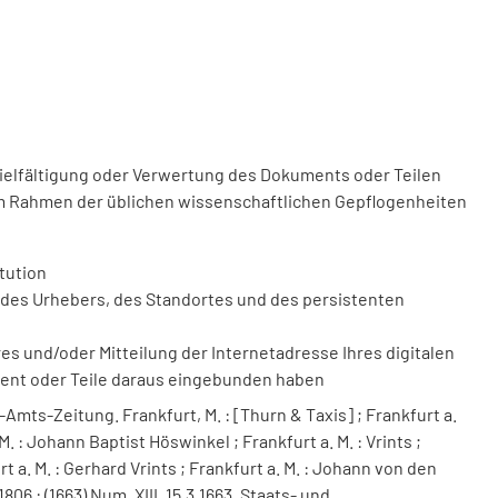
vielfältigung oder Verwertung des Dokuments oder Teilen
m Rahmen der üblichen wissenschaftlichen Gepflogenheiten
tution
des Urhebers, des Standortes und des persistenten
 und/oder Mitteilung der Internetadresse Ihres digitalen
ment oder Teile daraus eingebunden haben
Amts-Zeitung. Frankfurt, M. : [Thurn & Taxis] ; Frankfurt a.
. : Johann Baptist Höswinkel ; Frankfurt a. M. : Vrints ;
urt a. M. : Gerhard Vrints ; Frankfurt a. M. : Johann von den
1806 : (1663) Num. XIII. 15.3.1663. Staats- und