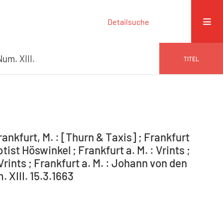
Detailsuche
Num. XIII.
TITEL
nkfurt, M. : [Thurn & Taxis] ; Frankfurt
ist Höswinkel ; Frankfurt a. M. : Vrints ;
 Vrints ; Frankfurt a. M. : Johann von den
. XIII. 15.3.1663