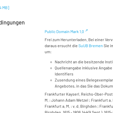
34 MB
]
dingungen
Public Domain Mark 1.0
Frei zum Herunterladen. Bei einer Ver
daraus ersucht die
SuUB Bremen
Sie i
um:
Nachricht an die besitzende Insti
Quellenangabe inklusive Angabe 
Identifiers
Zusendung eines Belegexemplares
Angebotes, in das Sie das Doku
Frankfurter Kayserl. Reichs-Ober-Post-
M. : Johann Adam Wetzel ; Frankfurt a. M
Frankfurt a. M. : v. d. Birghden ; Frankf
Birghden, 1615 - 1806,144(9.Sept.), 1615-