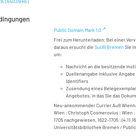
28,
[
640,09 kb
]
dingungen
Public Domain Mark 1.0
Frei zum Herunterladen. Bei einer Ver
daraus ersucht die
SuUB Bremen
Sie i
um:
Nachricht an die besitzende Insti
Quellenangabe inklusive Angabe 
Identifiers
Zusendung eines Belegexemplares
Angebotes, in das Sie das Doku
Neu-ankommender Currier Auß Wienn/H
Wien : Christoph Cosmerovius ; Wien :
1705 nachgewiesen, 1622-1705 : (4.11.162
Universitätsbibliothek Bremen / Public