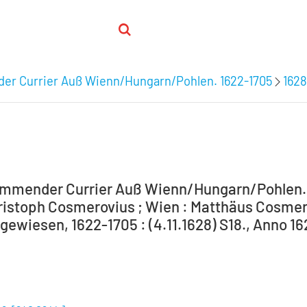
r Currier Auß Wienn/Hungarn/Pohlen. 1622-1705
1628
mender Currier Auß Wienn/Hungarn/Pohlen. W
ristoph Cosmerovius ; Wien : Matthäus Cosmero
ewiesen, 1622-1705 : (4.11.1628) S18., Anno 162