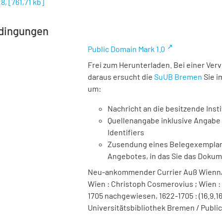
28,
[
761,71 kb
]
dingungen
Public Domain Mark 1.0
Frei zum Herunterladen. Bei einer Ver
daraus ersucht die
SuUB Bremen
Sie i
um:
Nachricht an die besitzende Insti
Quellenangabe inklusive Angabe 
Identifiers
Zusendung eines Belegexemplares
Angebotes, in das Sie das Doku
Neu-ankommender Currier Auß Wienn/H
Wien : Christoph Cosmerovius ; Wien :
1705 nachgewiesen, 1622-1705 : (16.9.162
Universitätsbibliothek Bremen / Public