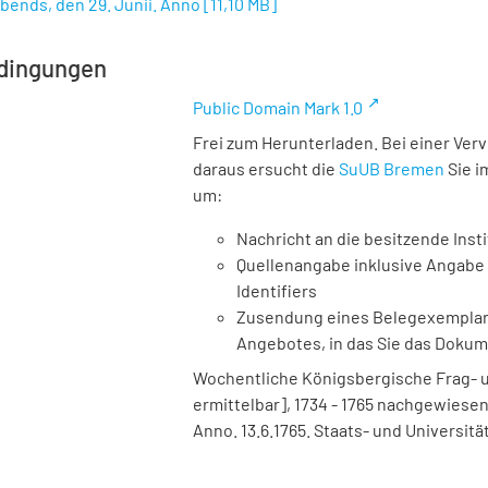
bends, den 29. Junii. Anno
[
11,10 MB
]
dingungen
Public Domain Mark 1.0
Frei zum Herunterladen. Bei einer Ver
daraus ersucht die
SuUB Bremen
Sie i
um:
Nachricht an die besitzende Insti
Quellenangabe inklusive Angabe 
Identifiers
Zusendung eines Belegexemplares
Angebotes, in das Sie das Doku
Wochentliche Königsbergische Frag- u
ermittelbar], 1734 - 1765 nachgewiesen,
Anno. 13.6.1765. Staats- und Universit