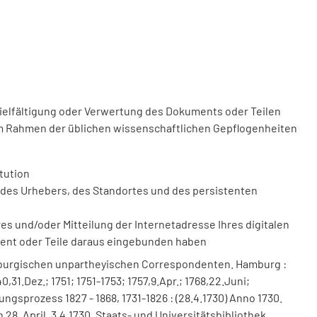
vielfältigung oder Verwertung des Dokuments oder Teilen
m Rahmen der üblichen wissenschaftlichen Gepflogenheiten
tution
des Urhebers, des Standortes und des persistenten
 und/oder Mitteilung der Internetadresse Ihres digitalen
ment oder Teile daraus eingebunden haben
mburgischen unpartheyischen Correspondenten. Hamburg :
,31.Dez.; 1751; 1751-1753; 1757,9.Apr.; 1768,22.Juni;
erungsprozess 1827 - 1868, 1731-1826 : (28.4.1730) Anno 1730.
 28. April. 3.4.1730. Staats- und Universitätsbibliothek