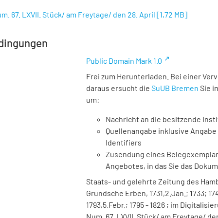
m. 67. LXVII. Stück/ am Freytage/ den 28. April
[
1,72 MB
]
dingungen
Public Domain Mark 1.0
Frei zum Herunterladen. Bei einer Ver
daraus ersucht die
SuUB Bremen
Sie i
um:
Nachricht an die besitzende Insti
Quellenangabe inklusive Angabe 
Identifiers
Zusendung eines Belegexemplares
Angebotes, in das Sie das Doku
Staats- und gelehrte Zeitung des Ha
Grundsche Erben, 1731,2.Jan.; 1733; 1740
1793,5.Febr.; 1795 - 1826 ; im Digitalisi
Num. 67. LXVII. Stück/ am Freytage/ den