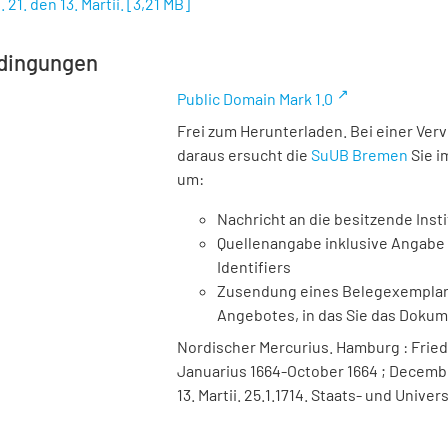
 21. den 13. Martii.
[
3,21 MB
]
dingungen
Public Domain Mark 1.0
Frei zum Herunterladen. Bei einer Ver
daraus ersucht die
SuUB Bremen
Sie i
um:
Nachricht an die besitzende Insti
Quellenangabe inklusive Angabe 
Identifiers
Zusendung eines Belegexemplares
Angebotes, in das Sie das Doku
Nordischer Mercurius. Hamburg : Friedr
Januarius 1664-October 1664 ; December 
13. Martii. 25.1.1714. Staats- und Unive