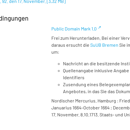
. 92. den 17. November.
[
3,32 MB
]
dingungen
Public Domain Mark 1.0
Frei zum Herunterladen. Bei einer Ver
daraus ersucht die
SuUB Bremen
Sie i
um:
Nachricht an die besitzende Insti
Quellenangabe inklusive Angabe 
Identifiers
Zusendung eines Belegexemplares
Angebotes, in das Sie das Doku
Nordischer Mercurius. Hamburg : Friedr
Januarius 1664-October 1664 ; December 
17. November. 8.10.1713. Staats- und U