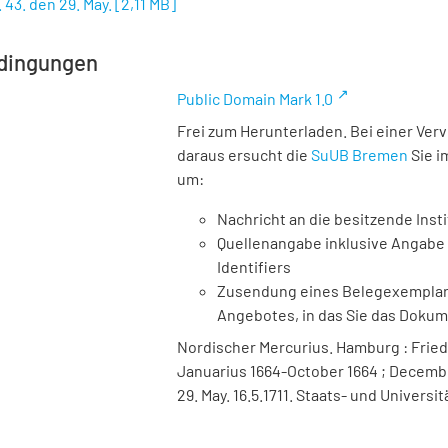
 43. den 29. May.
[
2,11 MB
]
dingungen
Public Domain Mark 1.0
Frei zum Herunterladen. Bei einer Ver
daraus ersucht die
SuUB Bremen
Sie i
um:
Nachricht an die besitzende Insti
Quellenangabe inklusive Angabe 
Identifiers
Zusendung eines Belegexemplares
Angebotes, in das Sie das Doku
Nordischer Mercurius. Hamburg : Friedr
Januarius 1664-October 1664 ; December 
29. May. 16.5.1711. Staats- und Univers