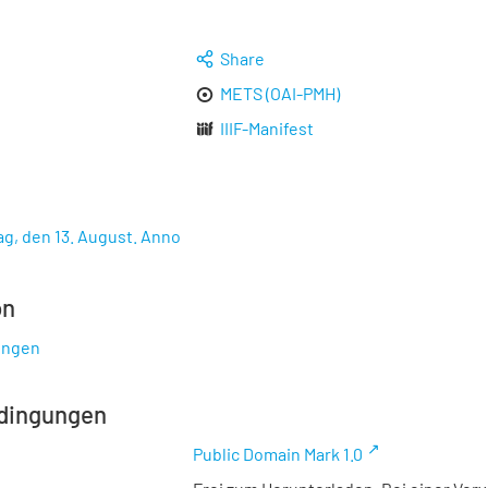
Share
METS (OAI-PMH)
IIIF-Manifest
g, den 13. August. Anno
on
ungen
dingungen
Public Domain Mark 1.0