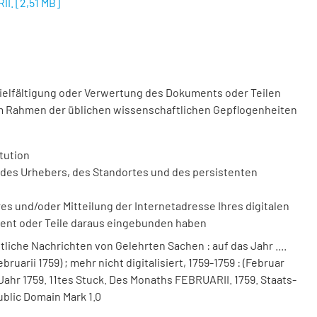
II.
[
2,51 MB
]
vielfältigung oder Verwertung des Dokuments oder Teilen
m Rahmen der üblichen wissenschaftlichen Gepflogenheiten
tution
des Urhebers, des Standortes und des persistenten
 und/oder Mitteilung der Internetadresse Ihres digitalen
ment oder Teile daraus eingebunden haben
iche Nachrichten von Gelehrten Sachen : auf das Jahr ....
bruarii 1759) ; mehr nicht digitalisiert, 1759-1759 : (Februar
 Jahr 1759. 11tes Stuck. Des Monaths FEBRUARII. 1759. Staats-
ublic Domain Mark 1.0