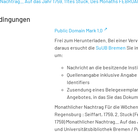
Nachtrag... Auf das Jahr 1759. 11tes Stuck. Des Monaths FEBRUAR
dingungen
Public Domain Mark 1.0
Frei zum Herunterladen. Bei einer Ver
daraus ersucht die
SuUB Bremen
Sie i
um:
Nachricht an die besitzende Insti
Quellenangabe inklusive Angabe 
Identifiers
Zusendung eines Belegexemplares
Angebotes, in das Sie das Doku
Monathlicher Nachtrag Für die Wöchentl
Regensburg : Seiffart, 1759, 2. Stuck (Fe
1759) Monathlicher Nachtrag... Auf das
und Universitätsbibliothek Bremen / P