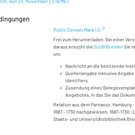
1705. den 24. November.
[
3,18 MB
]
dingungen
Public Domain Mark 1.0
Frei zum Herunterladen. Bei einer Ver
daraus ersucht die
SuUB Bremen
Sie i
um:
Nachricht an die besitzende Insti
Quellenangabe inklusive Angabe 
Identifiers
Zusendung eines Belegexemplares
Angebotes, in das Sie das Doku
Relation aus dem Parnasso. Hamburg : 
1687 - 1730 nachgewiesen, 1687-1730 : (
Staats- und Universitätsbibliothek Bre