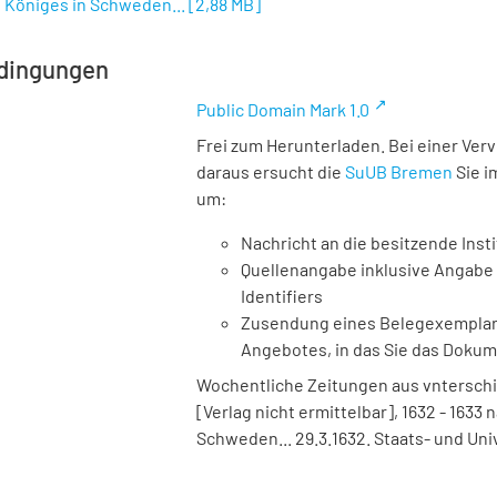
 Königes in Schweden...
[
2,88 MB
]
dingungen
Public Domain Mark 1.0
Frei zum Herunterladen. Bei einer Ver
daraus ersucht die
SuUB Bremen
Sie i
um:
Nachricht an die besitzende Insti
Quellenangabe inklusive Angabe 
Identifiers
Zusendung eines Belegexemplares
Angebotes, in das Sie das Doku
Wochentliche Zeitungen aus vnterschie
[Verlag nicht ermittelbar], 1632 - 1633
Schweden... 29.3.1632. Staats- und Uni