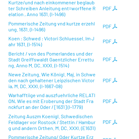
Kurtze/und nach einkommener beglaub
ter Schreiben Anleitung ent=worffene R
PDF
elation , Anno 1631. (I-1496)
Pommerische Zeitung vnd kurtze erzehl
PDF
ung. 1631. (I-1496)
Koen : Schwed : Victori Schluessel. Im J
PDF
ahr 1631. (I-1514)
Bericht / von des Pomerlandes und der
Stadt Greiffswaldt Gaentzlicher Errettu
PDF
ng. Anno M. DC. XXXI. (I-1514)
Newe Zeitung. Wie Königl. Maj. in Schwe
den nach gehaltener Leipzischen Victor
PDF
ia, M. DC. XXXI. (I-1667-08)
Warhafftiige vnd auszfuehrliche RELATI
ON, Wie es mit Eroberung der Stadt Fra
PDF
nckfurt an der Oder / [1631] (I-1779)
Zeitung Auszm Koenigl. Schwedischen
Feldlager vor Rostock / Stettin / Hambur
PDF
g und andern Orthen. M. DC. XXXI. (E1631)
Pommerische Zeitung/ Oder Kurtze Erz