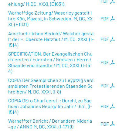
PDF
ehlung/ M.DC. XXXI. (E1631)
Warhafftige Zeitung/ Waserley gestalt I
hre Kön. Mayest. in Schweden, M. DC. XX
PDF
XI. (E1631)
Auszfuehrlichen Bericht/ Welcher gesta
lt der H. Oberste Hatzfelt / M. DC. XXXI. (I-
PDF
1514)
SPECIFICATION. Der Evangelischen Chu
rfuersten / Fuersten / Graf=en / Herrn /
PDF
Stäande vnd Staedte / M. DC. XXXI. (I-151
4)
COPIA Der Saemplichen zu Leyptzig vers
ambleten Protestierenden Staenden Sc
PDF
hreiben/ M. DC. XXXI. (I-8)
COPIA DEro Churfuerstl : Durchl. zu Sac
hsen Johannes Georg/ Im Jahr / 1631. (I-
PDF
1514)
Warhaffter Bericht / Der andern Niderla
PDF
=ge / ANNO M. DC. XXXI. (I-1779)