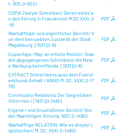
t, 1631, (I-922)
COPIA Zweyer Schreiben/ Deren eines a
n den Kö=nig in Franckreich M DC XXXi. (I
PDF
-8)
Warhafftiger vnd eigentlicher Bericht/ V
on dem betruebten Zustandt der Stadt
PDF
Magdeburg. [1631] (I-8)
Copia Kays: May: an etliche Reichs= Stae
dte abgegangenen Schreibens die New
PDF
e Werbung betreffende. [1631] (I-8)
EXTRACT Schrei=bens ausz dem Fuerst
enthumb Anhalt / ANNO M. DC. XXXI. (I-17
PDF
79)
Continuatio Relationis Der Siegreichen
PDF
Vitto=rien / [1631] (I-1480)
Eigend = vnd Gruendlicher Bericht/ Von
PDF
der Maechtigen Victoria. 1631. (I-1480)
Warhafftige RELATION, Wie es dreyen L
PDF
igistischen/ M. DC. XXXI. (I-1480)