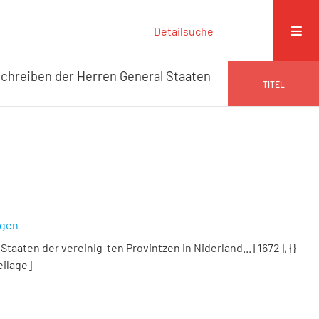
Detailsuche
chreiben der Herren General Staaten
TITEL
ngen
taaten der vereinig-ten Provintzen in Niderland... [1672], {}
eilage]