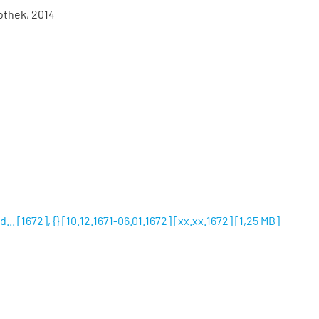
othek, 2014
. [1672], {} [10.12.1671-06.01.1672] [xx.xx.1672]
[
1,25 MB
]