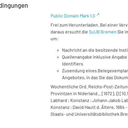
dingungen
Public Domain Mark 1.0
Frei zum Herunterladen. Bei einer Ver
daraus ersucht die
SuUB Bremen
Sie i
um:
Nachricht an die besitzende Insti
Quellenangabe inklusive Angabe 
Identifiers
Zusendung eines Belegexemplares
Angebotes, in das Sie das Doku
Wochentliche Ord. Reichs-Post-Zeitun
Provintzen in Niderland... [1672], {} [1
Labhard ; Konstanz : Johann Jakob Labh
Konstanz : David Hautt d. Ältere, 1664 -
Staats- und Universitätsbibliothek Bre