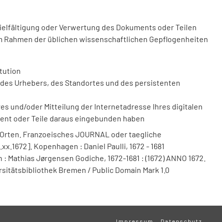
vielfältigung oder Verwertung des Dokuments oder Teilen
m Rahmen der üblichen wissenschaftlichen Gepflogenheiten
tution
des Urhebers, des Standortes und des persistenten
 und/oder Mitteilung der Internetadresse Ihres digitalen
ment oder Teile daraus eingebunden haben
y Orten. Franzoeisches JOURNAL oder taegliche
.xx.1672]. Kopenhagen : Daniel Paulli, 1672 - 1681
: Mathias Jørgensen Godiche, 1672-1681 : (1672) ANNO 1672.
ersitätsbibliothek Bremen / Public Domain Mark 1.0
Impressum
Datenschutz