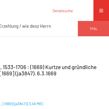
Detailsuche
Erzehlung / wie desz Herrn
TITEL
 1533-1706 : (1669) Kurtze und gründliche
[1669] (ja3847). 6.3.1669
 [1669] (ja3847)
[
3,46 MB
]