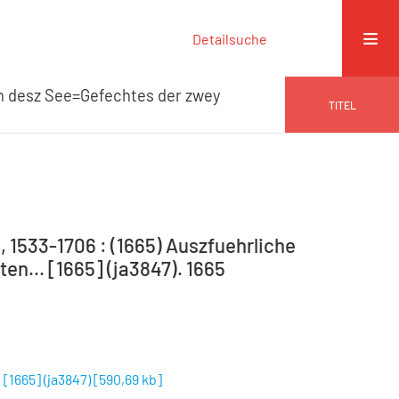
Detailsuche
on desz See=Gefechtes der zwey
TITEL
, 1533-1706 : (1665) Auszfuehrliche
n... [1665] (ja3847). 1665
[1665] (ja3847)
[
590,69 kb
]