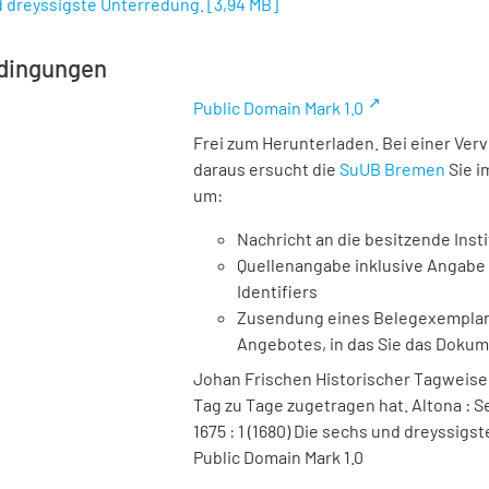
d dreyssigste Unterredung.
[
3,94 MB
]
dingungen
Public Domain Mark 1.0
Frei zum Herunterladen. Bei einer Ver
daraus ersucht die
SuUB Bremen
Sie i
um:
Nachricht an die besitzende Insti
Quellenangabe inklusive Angabe 
Identifiers
Zusendung eines Belegexemplares
Angebotes, in das Sie das Doku
Johan Frischen Historischer Tagweiser
Tag zu Tage zugetragen hat. Altona : Se
1675 : 1 (1680) Die sechs und dreyssig
Public Domain Mark 1.0