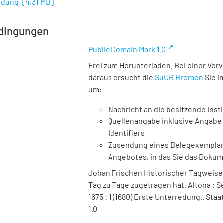
edung.
[
4,31 MB
]
dingungen
Public Domain Mark 1.0
Frei zum Herunterladen. Bei einer Ver
daraus ersucht die
SuUB Bremen
Sie i
um:
Nachricht an die besitzende Insti
Quellenangabe inklusive Angabe 
Identifiers
Zusendung eines Belegexemplares
Angebotes, in das Sie das Doku
Johan Frischen Historischer Tagweiser
Tag zu Tage zugetragen hat. Altona : Se
1675 : 1 (1680) Erste Unterredung.. St
1.0