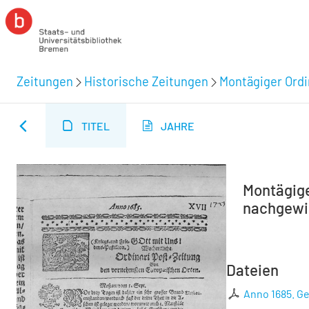
Zeitungen
Historische Zeitungen
Montägiger Ordi
TITEL
JAHRE
Montägiger
nachgewies
Dateien
Anno 1685. Ged