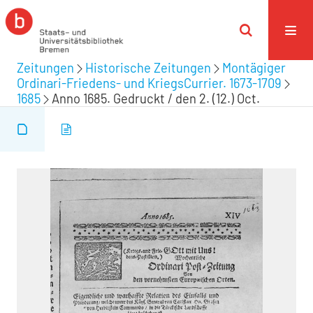
Zeitungen
Historische Zeitungen
Montägiger
Ordinari-Friedens- und KriegsCurrier. 1673-1709
1685
Anno 1685. Gedruckt / den 2. (12.) Oct.