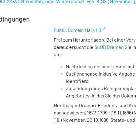
MDCLXXXVI. November, oder Wintermonat. Vom 8. (18.) November.
dingungen
Public Domain Mark 1.0
Frei zum Herunterladen. Bei einer Ver
daraus ersucht die
SuUB Bremen
Sie i
um:
Nachricht an die besitzende Insti
Quellenangabe inklusive Angabe 
Identifiers
Zusendung eines Belegexemplares
Angebotes, in das Sie das Doku
Montägiger Ordinari-Friedens- und Krieg
nachgewiesen, 1673-1709 : (18.11.1686
(18.) November. 20.10.1686. Staats- un