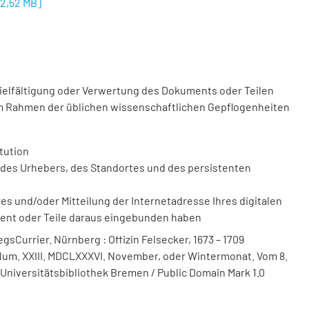
[
2,52 MB
]
vielfältigung oder Verwertung des Dokuments oder Teilen
m Rahmen der üblichen wissenschaftlichen Gepflogenheiten
tution
des Urhebers, des Standortes und des persistenten
 und/oder Mitteilung der Internetadresse Ihres digitalen
ment oder Teile daraus eingebunden haben
sCurrier. Nürnberg : Offizin Felsecker, 1673 – 1709
) Num. XXIII. MDCLXXXVI. November, oder Wintermonat. Vom 8.
d Universitätsbibliothek Bremen / Public Domain Mark 1.0