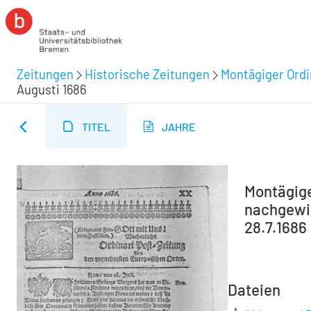
Zeitungen
Historische Zeitungen
Montägiger Ordi
Augusti 1686
TITEL
JAHRE
Montägiger
nachgewies
28.7.1686
Dateien