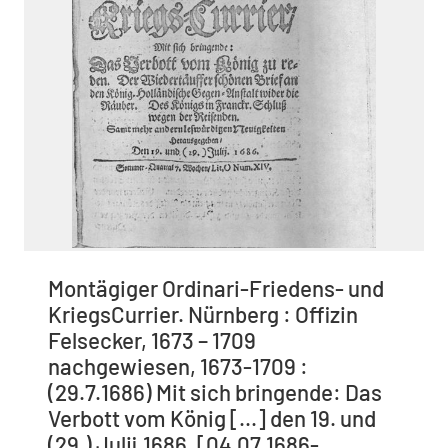
Montägiger Ordinari-Friedens- und
KriegsCurrier. Nürnberg : Offizin
Felsecker, 1673 – 1709
nachgewiesen, 1673-1709 :
(29.7.1686) Mit sich bringende: Das
Verbott vom König [...] den 19. und
(29.) Julij.1686. [04.07.1686-