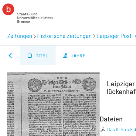
Zeitungen
Historische Zeitungen
Leipziger Post-
TITEL
JAHRE
Leipziger 
lückenhaft
Dateien
Das II. Stück 