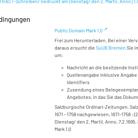
XTRACT-Schreiben/ Gedruckt am Dienstag/ den 2. Martii. Anno
[
1
dingungen
Public Domain Mark 1.0
Frei zum Herunterladen. Bei einer Ver
daraus ersucht die
SuUB Bremen
Sie i
um:
Nachricht an die besitzende Insti
Quellenangabe inklusive Angabe 
Identifiers
Zusendung eines Belegexemplares
Angebotes, in das Sie das Doku
Salzburgische Ordinari-Zeitungen. Salz
1671 - 1758 nachgewiesen, 1671-1758 : 
Dienstag/ den 2. Martii. Anno. 7.2.1695
Mark 1.0