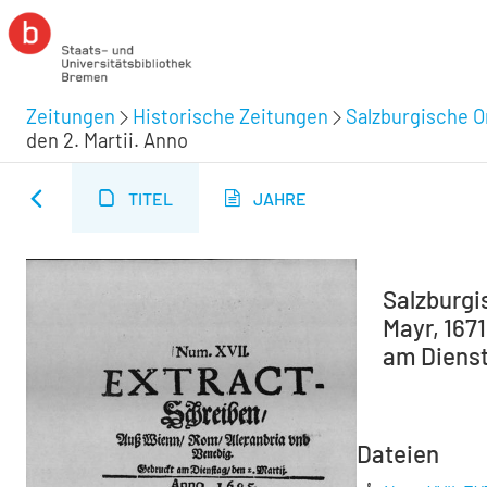
Zeitungen
Historische Zeitungen
Salzburgische O
den 2. Martii. Anno
TITEL
JAHRE
Salzburgi
Mayr, 167
am Diensta
Dateien