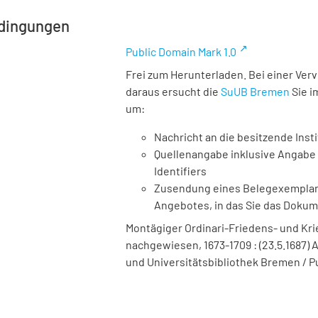
dingungen
Public Domain Mark 1.0
Frei zum Herunterladen. Bei einer Ver
daraus ersucht die
SuUB Bremen
Sie i
um:
Nachricht an die besitzende Insti
Quellenangabe inklusive Angabe 
Identifiers
Zusendung eines Belegexemplares
Angebotes, in das Sie das Doku
Montägiger Ordinari-Friedens- und Krieg
nachgewiesen, 1673-1709 : (23.5.1687) An
und Universitätsbibliothek Bremen / P