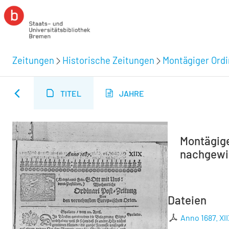
Zeitungen
Historische Zeitungen
Montägiger Ordi
TITEL
JAHRE
Montägiger
nachgewies
Dateien
Anno 1687. XII