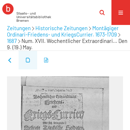
Zeitungen
Historische Zeitungen
Montägiger
Ordinari-Friedens- und KriegsCurrier. 1673-1709
1687
Num. XVII. Wochentlicher Extraordinari... Den
9. (19.) May.