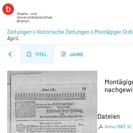
Zeitungen
Historische Zeitungen
Montägiger Ordi
April.
TITEL
JAHRE
Montägiger
nachgewies
Dateien
Anno 1687. III