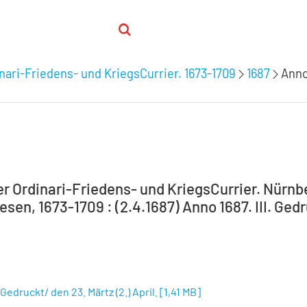
nari-Friedens- und KriegsCurrier. 1673-1709
1687
Anno 
 Ordinari-Friedens- und KriegsCurrier. Nürnber
en, 1673-1709 : (2.4.1687) Anno 1687. III. Gedru
. Gedruckt/ den 23. Märtz (2.) April.
[
1,41 MB
]