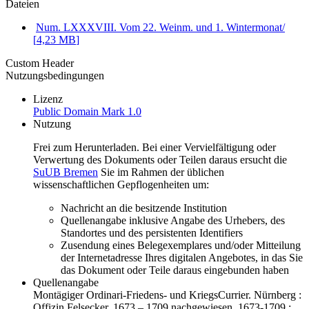
Dateien
Num. LXXXVIII. Vom 22. Weinm. und 1. Wintermonat/
[
4,23 MB
]
Custom Header
Nutzungsbedingungen
Lizenz
Public Domain Mark 1.0
Nutzung
Frei zum Herunterladen. Bei einer Vervielfältigung oder
Verwertung des Dokuments oder Teilen daraus ersucht die
SuUB Bremen
Sie im Rahmen der üblichen
wissenschaftlichen Gepflogenheiten um:
Nachricht an die besitzende Institution
Quellenangabe inklusive Angabe des Urhebers, des
Standortes und des persistenten Identifiers
Zusendung eines Belegexemplares und/oder Mitteilung
der Internetadresse Ihres digitalen Angebotes, in das Sie
das Dokument oder Teile daraus eingebunden haben
Quellenangabe
Montägiger Ordinari-Friedens- und KriegsCurrier. Nürnberg :
Offizin Felsecker, 1673 – 1709 nachgewiesen, 1673-1709 :