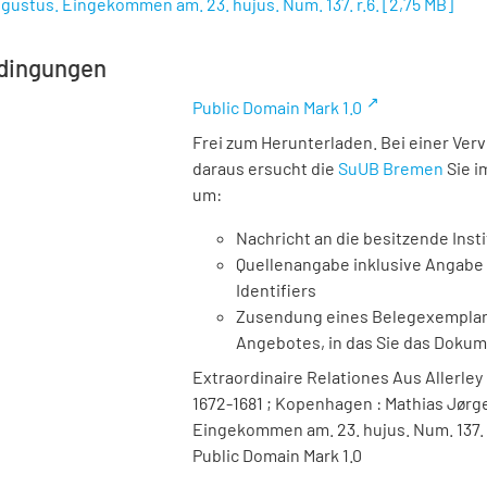
gustus. Eingekommen am. 23. hujus. Num. 137. r.6.
[
2,75 MB
]
dingungen
Public Domain Mark 1.0
Frei zum Herunterladen. Bei einer Ver
daraus ersucht die
SuUB Bremen
Sie i
um:
Nachricht an die besitzende Insti
Quellenangabe inklusive Angabe 
Identifiers
Zusendung eines Belegexemplares
Angebotes, in das Sie das Doku
Extraordinaire Relationes Aus Allerley
1672-1681 ; Kopenhagen : Mathias Jørge
Eingekommen am. 23. hujus. Num. 137. r
Public Domain Mark 1.0