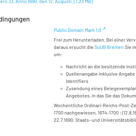
ero 33. Anno 1690. den 12. Augusti.
[
1,23 MB
]
dingungen
Public Domain Mark 1.0
Frei zum Herunterladen. Bei einer Ver
daraus ersucht die
SuUB Bremen
Sie i
um:
Nachricht an die besitzende Insti
Quellenangabe inklusive Angabe 
Identifiers
Zusendung eines Belegexemplares
Angebotes, in das Sie das Doku
Wochentliche Ordinari-Reichs-Post-Ze
1700 nachgewiesen, 1674-1700 : (12.8.1
22.7.1690. Staats- und Universitätsbib