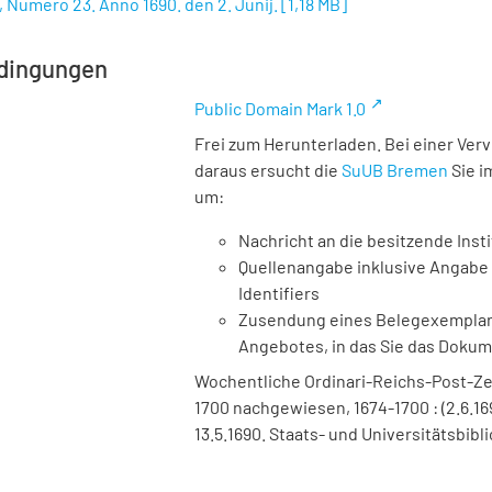
, Numero 23. Anno 1690. den 2. Junij.
[
1,18 MB
]
dingungen
Public Domain Mark 1.0
Frei zum Herunterladen. Bei einer Ver
daraus ersucht die
SuUB Bremen
Sie i
um:
Nachricht an die besitzende Insti
Quellenangabe inklusive Angabe 
Identifiers
Zusendung eines Belegexemplares
Angebotes, in das Sie das Doku
Wochentliche Ordinari-Reichs-Post-Ze
1700 nachgewiesen, 1674-1700 : (2.6.16
13.5.1690. Staats- und Universitätsbib