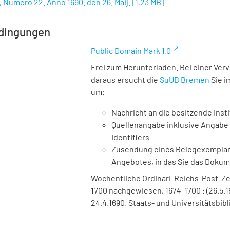
, Numero 22. Anno 1690. den 26. Maij.
[
1,23 MB
]
dingungen
Public Domain Mark 1.0
Frei zum Herunterladen. Bei einer Ver
daraus ersucht die
SuUB Bremen
Sie i
um:
Nachricht an die besitzende Insti
Quellenangabe inklusive Angabe 
Identifiers
Zusendung eines Belegexemplares
Angebotes, in das Sie das Doku
Wochentliche Ordinari-Reichs-Post-Ze
1700 nachgewiesen, 1674-1700 : (26.5.1
24.4.1690. Staats- und Universitätsbib