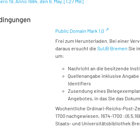
ero 19. Anno 1684. den 6. May.
[
1,27 MB
]
dingungen
Public Domain Mark 1.0
Frei zum Herunterladen. Bei einer Ver
daraus ersucht die
SuUB Bremen
Sie i
um:
Nachricht an die besitzende Insti
Quellenangabe inklusive Angabe 
Identifiers
Zusendung eines Belegexemplares
Angebotes, in das Sie das Doku
Wochentliche Ordinari-Reichs-Post-Ze
1700 nachgewiesen, 1674-1700 : (6.5.168
Staats- und Universitätsbibliothek Bre