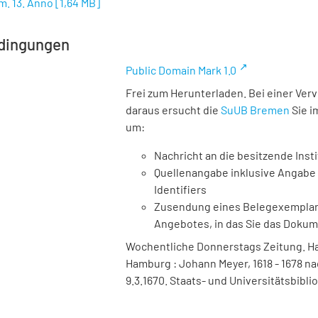
m. 13. Anno
[
1,64 MB
]
dingungen
Public Domain Mark 1.0
Frei zum Herunterladen. Bei einer Ver
daraus ersucht die
SuUB Bremen
Sie i
um:
Nachricht an die besitzende Insti
Quellenangabe inklusive Angabe 
Identifiers
Zusendung eines Belegexemplares
Angebotes, in das Sie das Doku
Wochentliche Donnerstags Zeitung. Ha
Hamburg : Johann Meyer, 1618 - 1678 na
9.3.1670. Staats- und Universitätsbibl