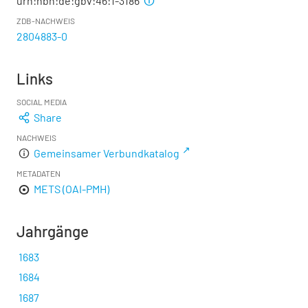
urn:nbn:de:gbv:46:1-3186
ZDB-NACHWEIS
2804883-0
Links
SOCIAL MEDIA
Share
NACHWEIS
Gemeinsamer Verbundkatalog
METADATEN
METS (OAI-PMH)
Jahrgänge
1683
1684
1687