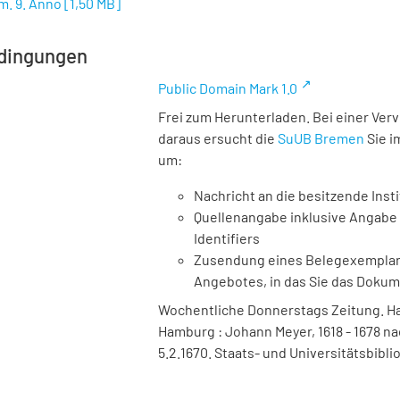
m. 9. Anno
[
1,50 MB
]
dingungen
Public Domain Mark 1.0
Frei zum Herunterladen. Bei einer Ver
daraus ersucht die
SuUB Bremen
Sie i
um:
Nachricht an die besitzende Insti
Quellenangabe inklusive Angabe 
Identifiers
Zusendung eines Belegexemplares
Angebotes, in das Sie das Doku
Wochentliche Donnerstags Zeitung. Ha
Hamburg : Johann Meyer, 1618 - 1678 na
5.2.1670. Staats- und Universitätsbibl