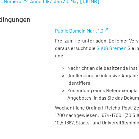
i, Numero 22. Anno 1687. den 30. May.
[
1,16 MB
]
dingungen
Public Domain Mark 1.0
Frei zum Herunterladen. Bei einer Ver
daraus ersucht die
SuUB Bremen
Sie i
um:
Nachricht an die besitzende Insti
Quellenangabe inklusive Angabe 
Identifiers
Zusendung eines Belegexemplares
Angebotes, in das Sie das Doku
Wochentliche Ordinari-Reichs-Post-Ze
1700 nachgewiesen, 1674-1700 : (30.5.1
10.5.1687. Staats- und Universitätsbibl