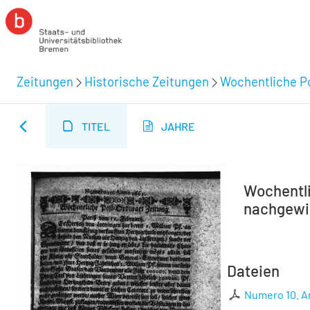
Zeitungen
Historische Zeitungen
Wochentliche Po
TITEL
JAHRE
Wochentli
nachgewie
Dateien
Numero 10. 