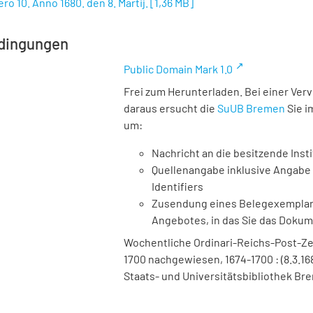
ro 10. Anno 1680. den 8. Martij.
[
1,36 MB
]
dingungen
Public Domain Mark 1.0
Frei zum Herunterladen. Bei einer Ver
daraus ersucht die
SuUB Bremen
Sie i
um:
Nachricht an die besitzende Insti
Quellenangabe inklusive Angabe 
Identifiers
Zusendung eines Belegexemplares
Angebotes, in das Sie das Doku
Wochentliche Ordinari-Reichs-Post-Ze
1700 nachgewiesen, 1674-1700 : (8.3.168
Staats- und Universitätsbibliothek Bre