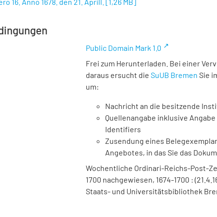
o 16. Anno 1678. den 21. Aprill.
[
1,26 MB
]
dingungen
Public Domain Mark 1.0
Frei zum Herunterladen. Bei einer Ver
daraus ersucht die
SuUB Bremen
Sie i
um:
Nachricht an die besitzende Insti
Quellenangabe inklusive Angabe 
Identifiers
Zusendung eines Belegexemplares
Angebotes, in das Sie das Doku
Wochentliche Ordinari-Reichs-Post-Ze
1700 nachgewiesen, 1674-1700 : (21.4.167
Staats- und Universitätsbibliothek Bre