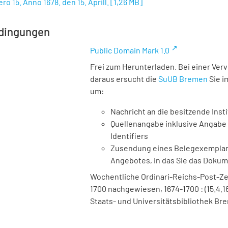
o 15. Anno 1678. den 15. Aprill.
[
1,26 MB
]
dingungen
Public Domain Mark 1.0
Frei zum Herunterladen. Bei einer Ver
daraus ersucht die
SuUB Bremen
Sie i
um:
Nachricht an die besitzende Insti
Quellenangabe inklusive Angabe 
Identifiers
Zusendung eines Belegexemplares
Angebotes, in das Sie das Doku
Wochentliche Ordinari-Reichs-Post-Ze
1700 nachgewiesen, 1674-1700 : (15.4.167
Staats- und Universitätsbibliothek Bre