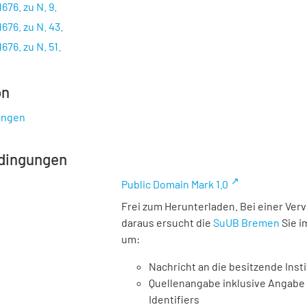
676. zu N. 9.
676. zu N. 43.
76. zu N. 51.
on
ungen
dingungen
Public Domain Mark 1.0
Frei zum Herunterladen. Bei einer Ver
daraus ersucht die
SuUB Bremen
Sie i
um:
Nachricht an die besitzende Insti
Quellenangabe inklusive Angabe 
Identifiers