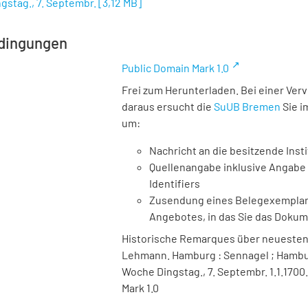
gstag., 7. Septembr.
[
3,12 MB
]
dingungen
Public Domain Mark 1.0
Frei zum Herunterladen. Bei einer Ver
daraus ersucht die
SuUB Bremen
Sie i
um:
Nachricht an die besitzende Insti
Quellenangabe inklusive Angabe 
Identifiers
Zusendung eines Belegexemplares
Angebotes, in das Sie das Doku
Historische Remarques über neuesten S
Lehmann. Hamburg : Sennagel ; Hamburg 
Woche Dingstag., 7. Septembr. 1.1.1700
Mark 1.0