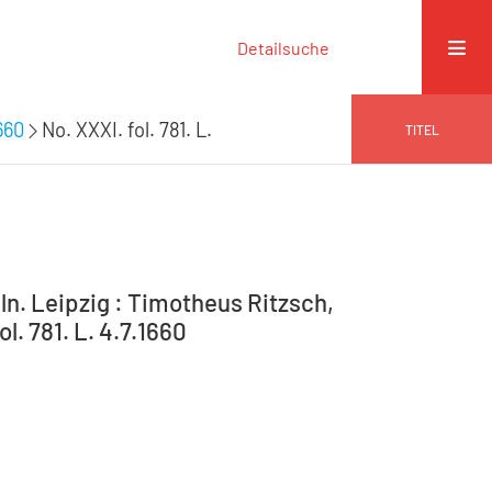
Detailsuche
660
No. XXXI. fol. 781. L.
TITEL
n. Leipzig : Timotheus Ritzsch,
ol. 781. L. 4.7.1660