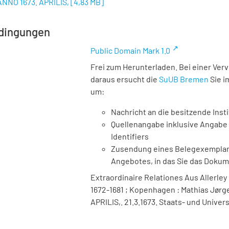
ANNO 1673. APRILIS,
[
4,83 MB
]
dingungen
Public Domain Mark 1.0
Frei zum Herunterladen. Bei einer Ver
daraus ersucht die
SuUB Bremen
Sie i
um:
Nachricht an die besitzende Insti
Quellenangabe inklusive Angabe 
Identifiers
Zusendung eines Belegexemplares
Angebotes, in das Sie das Doku
Extraordinaire Relationes Aus Allerley
1672-1681 ; Kopenhagen : Mathias Jørge
APRILIS,. 21.3.1673. Staats- und Univer